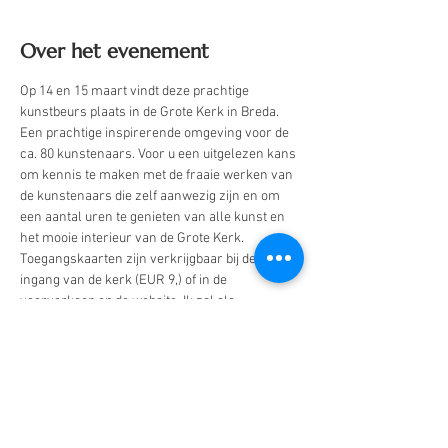
Over het evenement
Op 14 en 15 maart vindt deze prachtige 
kunstbeurs plaats in de Grote Kerk in Breda. 
Een prachtige inspirerende omgeving voor de 
ca. 80 kunstenaars. Voor u een uitgelezen kans 
om kennis te maken met de fraaie werken van 
de kunstenaars die zelf aanwezig zijn en om 
een aantal uren te genieten van alle kunst en 
het mooie interieur van de Grote Kerk.
Toegangskaarten zijn verkrijgbaar bij de 
ingang van de kerk (EUR 9,) of in de 
voorverkoop op de website. Ik zal als 
kunstenaar zelf aanwezig zijn op stand nr. 3, 
vlakbij de ingang van de kerk. Tevens krijgen 
genodigden van mij een gratis toegangskaart 
uitgereikt. Komt u ook genieten? Reserveer dit 
weekend vast in uw agenda!