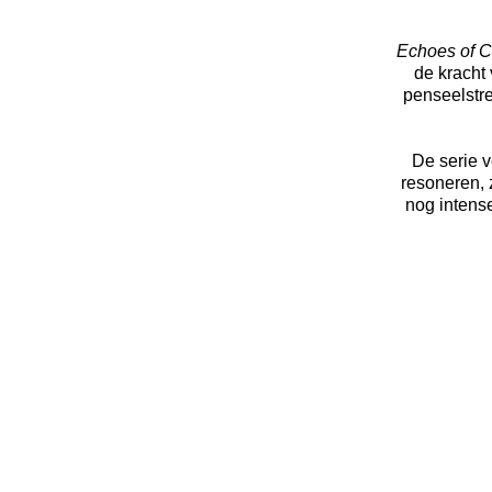
Echoes of C
de kracht 
penseelstr
De serie v
resoneren, z
nog intens