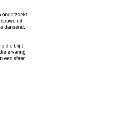
n onderzoekt
ebouwd uit
ms dansend,
 die blijft
 die ervaring
n een sfeer