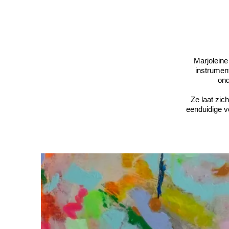
Marjoleine
instrument
ond
Ze laat zic
eenduidige v