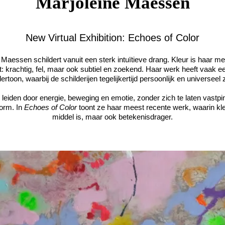
Marjoleine Maessen
New Virtual Exhibition: Echoes of Color
 Maessen schildert vanuit een sterk intuïtieve drang. Kleur is haar me
: krachtig, fel, maar ook subtiel en zoekend. Haar werk heeft vaak ee
ertoon, waarbij de schilderijen tegelijkertijd persoonlijk en universeel z
h leiden door energie, beweging en emotie, zonder zich te laten vastp
orm. In
Echoes of Color
toont ze haar meest recente werk, waarin kleu
middel is, maar ook betekenisdrager.