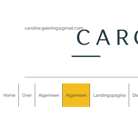
caroline.geerling@gmail.com
Home
Over
Algemeen
Algemeen
Landingspagina
Di