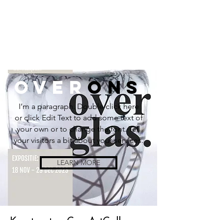
OVER
ONS
I’m a paragraph. Double click here
or click Edit Text to add some text of
your own or to change the font. Tell
your visitors a bit about your services.
LEARN MORE