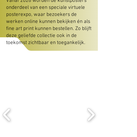
Vanaf 2026 worden de kunstposters
onderdeel van een speciale virtuele
posterexpo, waar bezoekers de
werken online kunnen bekijken én als
fine art print kunnen bestellen. Zo blijft
deze geliefde collectie ook in de
toekomst zichtbaar en toegankelijk.